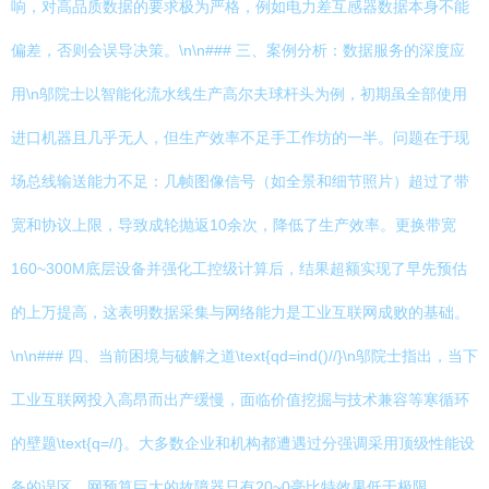
响，对高品质数据的要求极为严格，例如电力差互感器数据本身不能
偏差，否则会误导决策。\n\n### 三、案例分析：数据服务的深度应
用\n邬院士以智能化流水线生产高尔夫球杆头为例，初期虽全部使用
进口机器且几乎无人，但生产效率不足手工作坊的一半。问题在于现
场总线输送能力不足：几帧图像信号（如全景和细节照片）超过了带
宽和协议上限，导致成轮抛返10余次，降低了生产效率。更换带宽
160~300M底层设备并强化工控级计算后，结果超额实现了早先预估
的上万提高，这表明数据采集与网络能力是工业互联网成败的基础。
\n\n### 四、当前困境与破解之道\text{qd=ind()//}\n邬院士指出，当下
工业互联网投入高昂而出产缓慢，面临价值挖掘与技术兼容等寒循环
的壁题\text{q=//}。大多数企业和机构都遭遇过分强调采用顶级性能设
备的误区，网预算巨大的故障器只有20~0毫比特效果低于极限