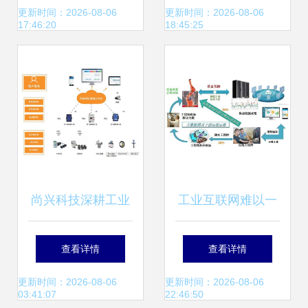
联网与数据服务？
区标杆的华为云打
更新时间：2026-08-06
更新时间：2026-08-06
17:46:20
18:45:25
法与工业互联网数
据服务
尚兴科技深耕工业
工业互联网难以一
互联网，加速工业
蹴而就？试试远程
查看详情
查看详情
企业数字化转型升
信息化管理系统
更新时间：2026-08-06
更新时间：2026-08-06
03:41:07
22:46:50