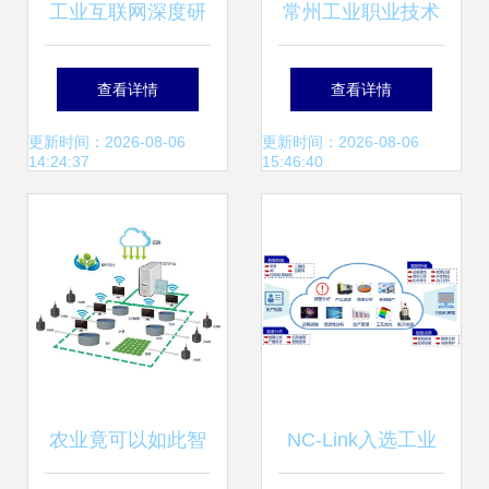
工业互联网深度研
常州工业职业技术
究与投资策略 5G
学院 阳光高考之工
查看详情
查看详情
的下一个上甘岭
业互联网数据服务
更新时间：2026-08-06
更新时间：2026-08-06
14:24:37
15:46:40
的特色培育
农业竟可以如此智
NC-Link入选工业