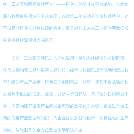
晓。工业互联网平台领军企业——橙色云凭借其在平台赋能、技术创
新与数据服务领域的卓越表现，连续第二年成功入选该权威榜单。这
不仅是对橙色云过往成绩的肯定，更是对其未来在工业互联网数据服
务赛道持续深耕潜力的认可。
当前，工业互联网已进入深化应用、赋能实体经济的关键阶段。
作为连接物理世界与数字世界的核心纽带，数据已成为驱动制造业转
型升级的新生产要素。橙色云深刻洞察这一趋势，将其平台战略的核
心聚焦于数据的汇聚、处理、分析与价值释放。其打造的协同研发平
台，不仅构建了覆盖产品研发全流程的数字化工具链，更通过平台汇
聚的海量产业数据与知识，为企业提供从智能设计、仿真优化到生产
协同、运维服务的全方位数据驱动解决方案。