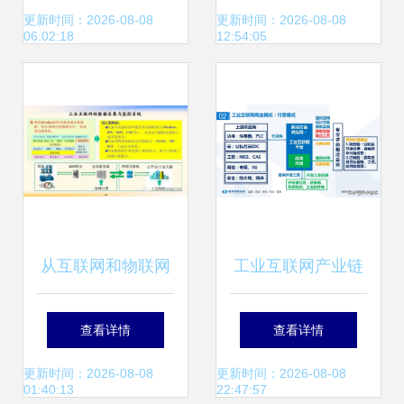
技CEO时培昕谈工
据体系迫在眉睫
更新时间：2026-08-08
更新时间：2026-08-08
06:02:18
12:54:05
业互联网数据服务
从互联网和物联网
工业互联网产业链
到工业互联网 邬贺
深度剖析 智造万物
查看详情
查看详情
铨院士谈工业互联
互联的新引擎
更新时间：2026-08-08
更新时间：2026-08-08
01:40:13
22:47:57