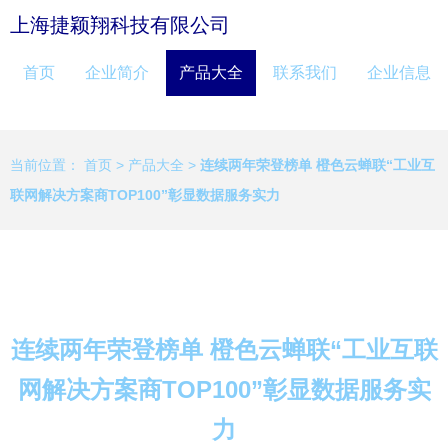
上海捷颖翔科技有限公司
首页
企业简介
产品大全
联系我们
企业信息
当前位置：
首页
>
产品大全
>
连续两年荣登榜单 橙色云蝉联“工业互
联网解决方案商TOP100”彰显数据服务实力
连续两年荣登榜单 橙色云蝉联“工业互联
网解决方案商TOP100”彰显数据服务实
力