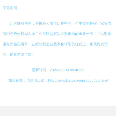
字化动能。
此次蝉联榜单，是橙色云发展历程中的一个重要里程碑。它标志
着橙色云已稳固占据工业互联网解决方案市场的重要一席，并以数据
服务为核心引擎，在赋能制造业数字化转型的征程上，步伐愈发坚
实，前景愈发广阔。
更新时间：2026-08-08 00:40:38
如若转载，请注明出处：http://www.klajy.com/product/55.html