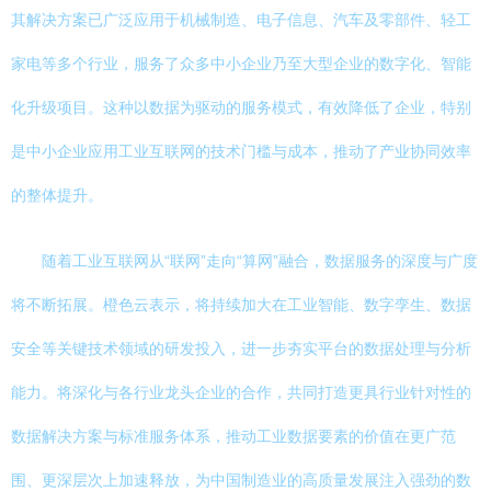
其解决方案已广泛应用于机械制造、电子信息、汽车及零部件、轻工
家电等多个行业，服务了众多中小企业乃至大型企业的数字化、智能
化升级项目。这种以数据为驱动的服务模式，有效降低了企业，特别
是中小企业应用工业互联网的技术门槛与成本，推动了产业协同效率
的整体提升。
随着工业互联网从“联网”走向“算网”融合，数据服务的深度与广度
将不断拓展。橙色云表示，将持续加大在工业智能、数字孪生、数据
安全等关键技术领域的研发投入，进一步夯实平台的数据处理与分析
能力。将深化与各行业龙头企业的合作，共同打造更具行业针对性的
数据解决方案与标准服务体系，推动工业数据要素的价值在更广范
围、更深层次上加速释放，为中国制造业的高质量发展注入强劲的数