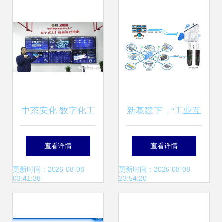
中茶安化 数字化工
新基建下，“工业互
厂引领湖南产业集
联网”官方定义与两
查看详情
查看详情
群工业互联网新篇
大内涵！
更新时间：2026-08-08
更新时间：2026-08-08
03:41:38
23:54:20
章