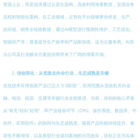
资源上云，而是追求通过云原生架构，高效利用海量数据，实现业务
流程的智能化重构。在工业领域，云智化平台能够整合研发、生产、
供应链、销售全链路数据，通过AI模型进行预测性维护、工艺优化、
智能排产等，显著提升生产效率和产品附加值。这为云服务商、AI算
法公司及行业解决方案提供商带来了广阔的增量市场。
2.
信创深化：从党政走向全行业，生态成熟是关键
信息技术应用创新产业已迈入“2.0阶段”，应用范围从党政机关向金
融、电信、能源、交通等关键行业全面推进。当前，信创的核心矛盾
从“有无”转向“好用”，即产业链各环节（CPU、操作系统、数据库、中
间件、应用软件）的协同与生态成熟度。随着产品性能持续提升、兼
容性不断增强，以及典型行业成功案例的示范效应，信创正在为实体