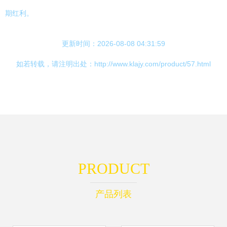
期红利。
更新时间：2026-08-08 04:31:59
如若转载，请注明出处：http://www.klajy.com/product/57.html
PRODUCT
产品列表