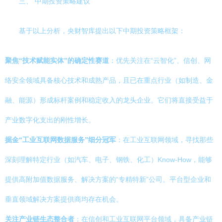
三、 中期投资策略建议
基于以上分析，央财智库提出以下中期投资策略框架：
聚焦“技术赋能实体”的确定性赛道
：优先关注在“云智化”、信创、网
络安全领域具备核心技术和成熟产品，且已在重点行业（如制造、金
融、能源）形成标杆案例和稳定收入的龙头企业。它们将直接受益于
产业数字化支出的刚性增长。
掘金“工业互联网数据服务”细分冠军
：在工业互联网领域，寻找那些
深刻理解特定行业（如汽车、电子、钢铁、化工）Know-How，能够
提供高附加值数据服务、解决方案的“专精特新”公司。平台型企业和
垂直领域解决方案提供商均存在机会。
关注产业链生态整合者
：在信创和工业互联网平台领域，具备产业链