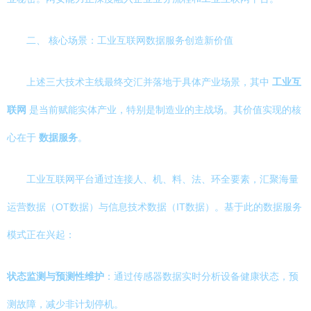
二、 核心场景：工业互联网数据服务创造新价值
上述三大技术主线最终交汇并落地于具体产业场景，其中
工业互
联网
是当前赋能实体产业，特别是制造业的主战场。其价值实现的核
心在于
数据服务
。
工业互联网平台通过连接人、机、料、法、环全要素，汇聚海量
运营数据（OT数据）与信息技术数据（IT数据）。基于此的数据服务
模式正在兴起：
状态监测与预测性维护
：通过传感器数据实时分析设备健康状态，预
测故障，减少非计划停机。