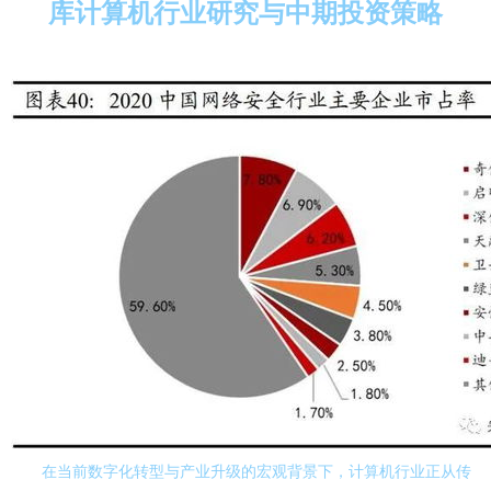
库计算机行业研究与中期投资策略
在当前数字化转型与产业升级的宏观背景下，计算机行业正从传