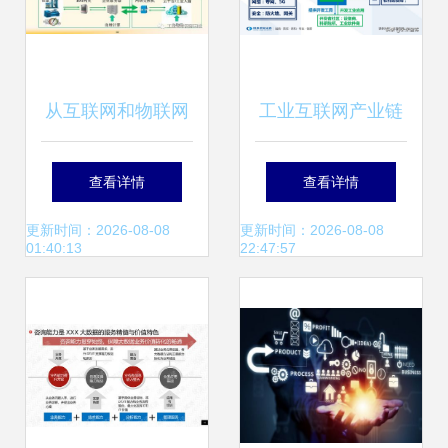
从互联网和物联网
工业互联网产业链
到工业互联网 邬贺
深度剖析 智造万物
查看详情
查看详情
铨院士谈工业互联
互联的新引擎
更新时间：2026-08-08
更新时间：2026-08-08
01:40:13
22:47:57
网数据服务