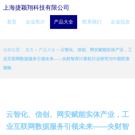
上海捷颖翔科技有限公司
首页
企业简介
产品大全
联系我们
企业信息
当前位置：
首页
>
产品大全
>
云智化、信创、网安赋能实体产业，工
业互联网数据服务引领未来——央财智库计算机行业研究与中期投资
策略
云智化、信创、网安赋能实体产业，工
业互联网数据服务引领未来——央财智