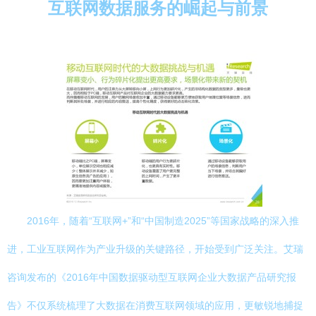
互联网数据服务的崛起与前景
2016年，随着“互联网+”和“中国制造2025”等国家战略的深入推
进，工业互联网作为产业升级的关键路径，开始受到广泛关注。艾瑞
咨询发布的《2016年中国数据驱动型互联网企业大数据产品研究报
告》不仅系统梳理了大数据在消费互联网领域的应用，更敏锐地捕捉