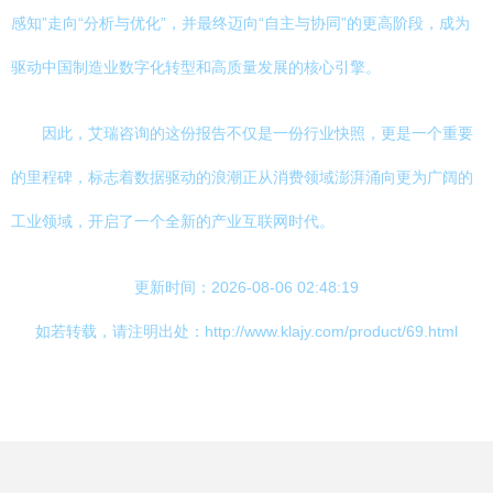
感知”走向“分析与优化”，并最终迈向“自主与协同”的更高阶段，成为
驱动中国制造业数字化转型和高质量发展的核心引擎。
因此，艾瑞咨询的这份报告不仅是一份行业快照，更是一个重要
的里程碑，标志着数据驱动的浪潮正从消费领域澎湃涌向更为广阔的
工业领域，开启了一个全新的产业互联网时代。
更新时间：2026-08-06 02:48:19
如若转载，请注明出处：http://www.klajy.com/product/69.html