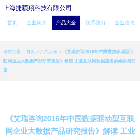
上海捷颖翔科技有限公司
首页
企业简介
产品大全
联系我们
企业信息
当前位置：
首页
>
产品大全
>
《艾瑞咨询2016年中国数据驱动型互
联网企业大数据产品研究报告》解读 工业互联网数据服务的崛起与前
景
《艾瑞咨询2016年中国数据驱动型互联
网企业大数据产品研究报告》解读 工业