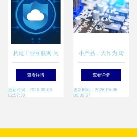
务新篇章
构建工业互联网 为
小产品，大作为 涛
何这家云服务器是
思数据李广谈工业
查看详情
查看详情
中小企业数据服务
互联网数据服务的
更新时间：2026-08-06
更新时间：2026-08-06
02:57:39
06:39:57
的不二之选
破局之道