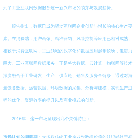
到了工业互联网数据服务这一新兴市场的萌芽与发展趋势。
报告指出，数据已成为驱动互联网企业创新与增长的核心生产要
素。在消费端，用户画像、精准营销、风险控制等应用已相对成熟。
相较于消费互联网，工业领域的数字化和数据应用起步较晚，但潜力
巨大。工业互联网数据服务，正是将大数据、云计算、物联网等技术
深度融合于工业研发、生产、供应链、销售及服务全链条，通过对海
量设备数据、运营数据、环境数据的采集、分析与建模，实现生产过
程的优化、资源效率的提升以及商业模式的创新。
2016年，这一市场呈现出几个关键特征：
市场认知的启蒙期
：大多数传统工业企业对数据价值的认识尚处于初