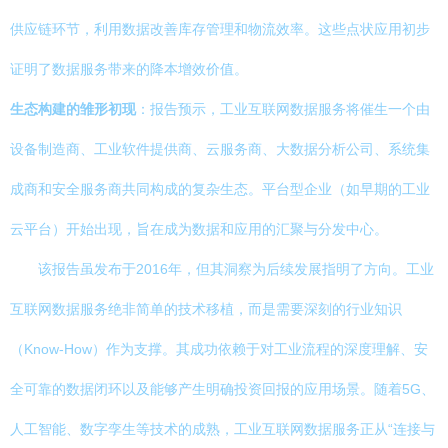
供应链环节，利用数据改善库存管理和物流效率。这些点状应用初步
证明了数据服务带来的降本增效价值。
生态构建的雏形初现
：报告预示，工业互联网数据服务将催生一个由
设备制造商、工业软件提供商、云服务商、大数据分析公司、系统集
成商和安全服务商共同构成的复杂生态。平台型企业（如早期的工业
云平台）开始出现，旨在成为数据和应用的汇聚与分发中心。
该报告虽发布于2016年，但其洞察为后续发展指明了方向。工业
互联网数据服务绝非简单的技术移植，而是需要深刻的行业知识
（Know-How）作为支撑。其成功依赖于对工业流程的深度理解、安
全可靠的数据闭环以及能够产生明确投资回报的应用场景。随着5G、
人工智能、数字孪生等技术的成熟，工业互联网数据服务正从“连接与