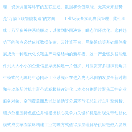
理、资源调度等环节的互联互通、数据和价值赋能。无其未来趋势
是“万物互联智能制造”的方向——工业级设备实现自我管理、柔性组
线；乃至多关联系统联动，以做到协同决策、瞬态闭环优化。这种趋
势下的落点必然依托数据传输、云计算平台、网络通信等基础组件发
展成为一种现代化长鞭生产网络结构的新举措。这一产业链从智能组
件到大大小小的企业信息系统构建一片包罗、对应贯穿多组织视角共
生模式的无障碍生态闭环工业系统正在进入史无凡例的发展全新时期
和带动革新时机丰富范式积极解读进化…本次分别通过聚焦工控企业
服务对象、空间覆盖面及辅助辅助等分层环节汇总进行主引擎解析、
细拆分相应特色点位并锚指出核心竞争力关键和机遇出现先带动趋化
模式成变革圈策略构建工业前瞻方式值得深层理解给供应链嵌入发展