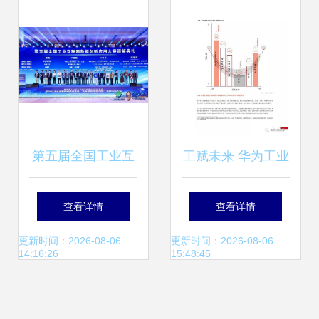
业变革
转型新篇章
第五届全国工业互
工赋未来 华为工业
联网数据创新应用
互联网白皮书解读
查看详情
查看详情
大赛启幕，美云智
——工业知识与
更新时间：2026-08-06
更新时间：2026-08-06
14:16:26
15:48:45
数联合承办并聚焦
ICT技术的深度融