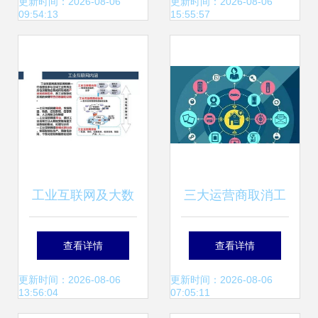
域H5营销设计破解
大关 新数据揭示新
更新时间：2026-08-06
更新时间：2026-08-06
09:54:13
15:55:57
流量密码与数据服
看点，数据服务成
务融合之道
为核心驱动力
工业互联网及大数
三大运营商取消工
据驱动下的智能制
业互联网数据服务
查看详情
查看详情
造 数据服务赋能产
收费，加速数字化
更新时间：2026-08-06
更新时间：2026-08-06
13:56:04
07:05:11