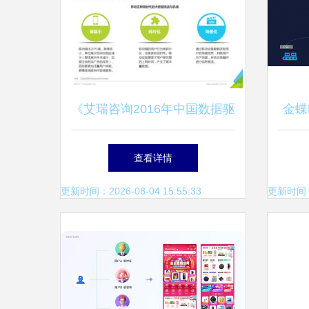
《艾瑞咨询2016年中国数据驱
金蝶K
动型互联网企业大数据产品研
互联
查看详情
究报告》解读 工业互联网数
更新时间：2026-08-04 15:55:33
更新时间：20
据服务的崛起与前景