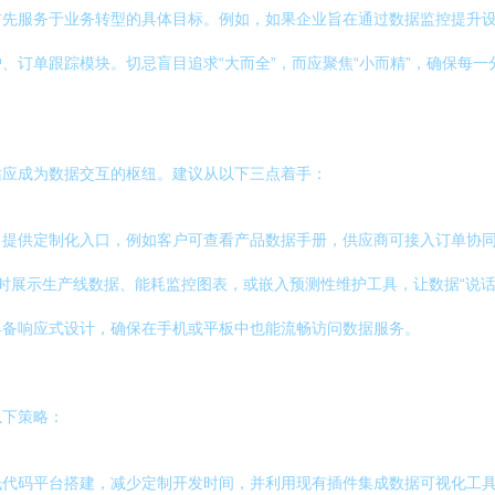
首先服务于业务转型的具体目标。例如，如果企业旨在通过数据监控提升
、订单跟踪模块。切忌盲目追求“大而全”，而应聚焦“小而精”，确保每
站应成为数据交互的枢纽。建议从以下三点着手：
）提供定制化入口，例如客户可查看产品数据手册，供应商可接入订单协
时展示生产线数据、能耗监控图表，或嵌入预测性维护工具，让数据“说话
具备响应式设计，确保在手机或平板中也能流畅访问数据服务。
以下策略：
低代码平台搭建，减少定制开发时间，并利用现有插件集成数据可视化工具（如Gr