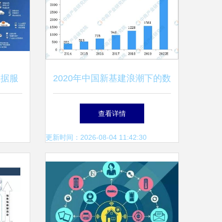
数据服
2020年中国新基建浪潮下的数
引擎
据中心产业链全景图与工业互
查看详情
联网数据服务深度融合
更新时间：2026-08-04 11:42:30