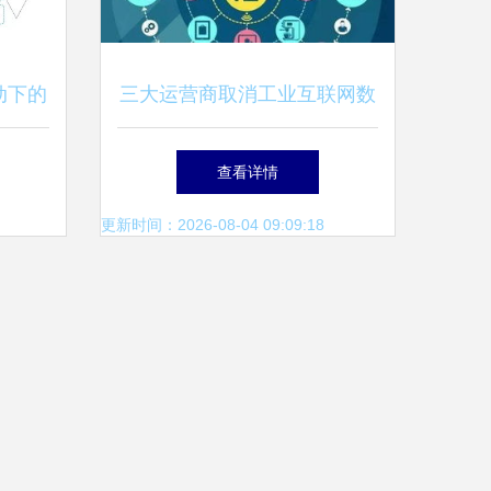
动下的
三大运营商取消工业互联网数
能产业
据服务收费，加速数字化转型
查看详情
新篇章
更新时间：2026-08-04 09:09:18