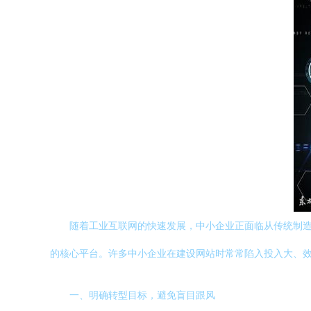
随着工业互联网的快速发展，中小企业正面临从传统制
的核心平台。许多中小企业在建设网站时常常陷入投入大、
一、明确转型目标，避免盲目跟风