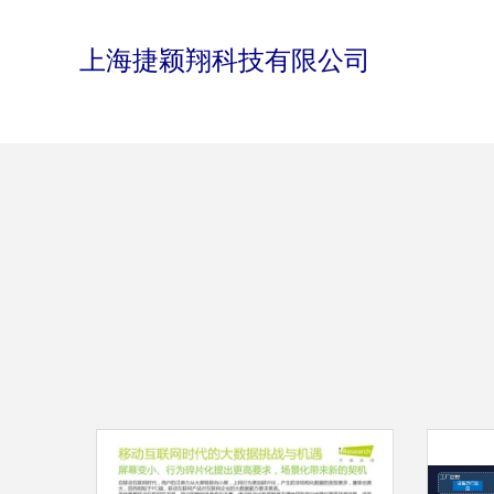
上海捷颖翔科技有限公司