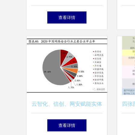
新应用大赛启幕，美云智数联
皮书
查看详情
合承办并聚焦工业互联网数据
服务
云智化、信创、网安赋能实体
四张
产业，工业互联网数据服务引
查看详情