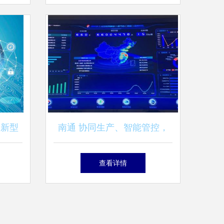
务实力
数据服务新路径
的新型
南通 协同生产、智能管控，
工业互联网数据服务助推制造
查看详情
业转型升级